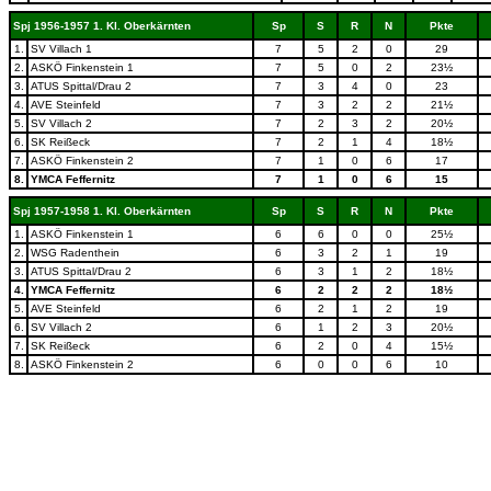
Spj 1956-1957 1. Kl. Oberkärnten
Sp
S
R
N
Pkte
1.
SV Villach 1
7
5
2
0
29
2.
ASKÖ Finkenstein 1
7
5
0
2
23½
3.
ATUS Spittal/Drau 2
7
3
4
0
23
4.
AVE Steinfeld
7
3
2
2
21½
5.
SV Villach 2
7
2
3
2
20½
6.
SK Reißeck
7
2
1
4
18½
7.
ASKÖ Finkenstein 2
7
1
0
6
17
8.
YMCA Feffernitz
7
1
0
6
15
Spj 1957-1958 1. Kl. Oberkärnten
Sp
S
R
N
Pkte
1.
ASKÖ Finkenstein 1
6
6
0
0
25½
2.
WSG Radenthein
6
3
2
1
19
3.
ATUS Spittal/Drau 2
6
3
1
2
18½
4.
YMCA Feffernitz
6
2
2
2
18½
5.
AVE Steinfeld
6
2
1
2
19
6.
SV Villach 2
6
1
2
3
20½
7.
SK Reißeck
6
2
0
4
15½
8.
ASKÖ Finkenstein 2
6
0
0
6
10