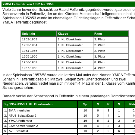
YMCA Feffernitz von 1952 bis 1958
Viele Jahre bevor der Schachklub Rapid Feffernitz gegründet wurde, gab es ein
Schachverein in Feffernitz, der an der Kärntner Meisterschaft teilgenommen hat. I
Spielsaison 1952/53 wurde im ehemaligen Flüchtlingslager in Feffernitz der Sch
YMCA Feffernitz gegründet.
Spieljahr
Klasse
Rang
1952-1953
1. Kl. Oberkärnten
3. Platz
1953-1954
1. Kl. Oberkärnten
2. Platz
1954-1955
1. Kl. Oberkärnten
2. Platz
1955-1956
1. Kl. Oberkärnten
3. Platz
1956-1957
1. Kl. Oberkärnten
8. Platz
1957-1958
1. Kl. Oberkärnten
4. Platz
In der Spielsaison 1957/58 wurde ein letztes Mal unter den Namen YMCA Feffern
Schach in Feffernitz gespielt. Mit zwei Siegen zwei Unentschieden und zwei
Niederlagen, verabschiedet man sich mit dem 4. Platz in der 1. Klasse vom Kärnt
Schachgeschehen.
Danach verfiel der Schachsport in Feffernitz in einem jahrelangen Dornröschensc
Spj 1952-1953 1. Kl. Oberkärnten
Sp
S
R
N
Pkt
1.
SV Annenheim
10
6
3
1
5
2.
ATUS Spittal/Drau 2
10
5
4
1
4
3.
YMCA Feffernitz
10
5
2
3
4
4.
ESV Admira Villach 2
10
4
3
3
5.
AVE Steinfeld
10
2
2
6
2