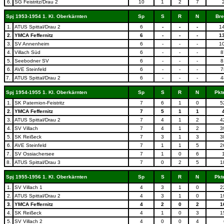
6.
SG Feistritz/Drau 2
10
1
2
7
Spj 1953-1954 1. Kl. Oberkärnten
Sp
S
R
N
Bre
1.
ATUS Spittal/Drau 2
6
-
-
-
1
2.
YMCA Feffernitz
6
-
-
-
1
3.
SV Annenheim
6
-
-
-
1
4.
Villach Süd
6
-
-
-
8
5.
Seebodner SV
6
-
-
-
8
6.
AVE Steinfeld
6
-
-
-
7
7.
ATUS Spittal/Drau 2
6
-
-
-
4
Spj 1954-1955 1. Kl. Oberkärnten
Sp
S
R
N
Pkt
1.
SK Paternion-Feistritz
7
6
1
0
5
2.
YMCA Feffernitz
7
5
1
1
3.
ATUS Spittal/Drau 2
7
4
1
2
4
4.
SV Villach
7
4
1
2
3
5.
SK Reißeck
7
3
1
3
3
6.
AVE Steinfeld
7
1
1
5
2
7.
SV Ossiachersee
7
1
0
6
8.
ATUS Spittal/Drau 3
7
0
2
5
1
Spj 1955-1956 1. Kl. Oberkärnten
Sp
S
R
N
Pkt
1.
SV Villach 1
4
3
1
0
2
2.
ATUS Spittal/Drau 2
4
3
1
0
1
3.
YMCA Feffernitz
4
2
0
2
1
4.
SK Reißeck
4
1
0
3
1
5.
SV Villach 2
4
0
0
4